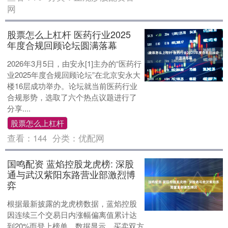
网
股票怎么上杠杆 医药行业2025
年度合规回顾论坛圆满落幕
2026年3月5日，由安永[1]主办的“医药行
业2025年度合规回顾论坛”在北京安永大
楼16层成功举办。论坛就当前医药行业
合规形势，选取了六个热点议题进行了
分享....
股票怎么上杠杆
查看：
144
分类：
优配网
国鸣配资 蓝焰控股龙虎榜: 深股
通与武汉紫阳东路营业部激烈博
弈
根据最新披露的龙虎榜数据，蓝焰控股
因连续三个交易日内涨幅偏离值累计达
到20%而登上榜单。数据显示，买卖双方