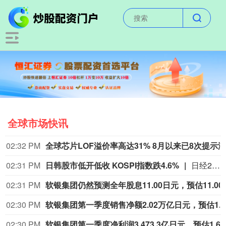
全球市场快讯
02:32 PM
02:31 PM
日韩股市低开低收 KOSPI指数跌4.6%
日经225指数收盘下跌617.18点，跌幅0.93%，报65683.26点；铠侠跌超9%。韩国KOSPI指数收盘下跌302.82点，跌幅4.59%，报6295.44点；韩国创业板指（KOSDAQ）微涨0.26%；SK海力士跌10.3%、三星电子跌6.3%。
02:31 PM
软银集团仍然预测全年股
02:30 PM
软银
02:30 PM
软银集团