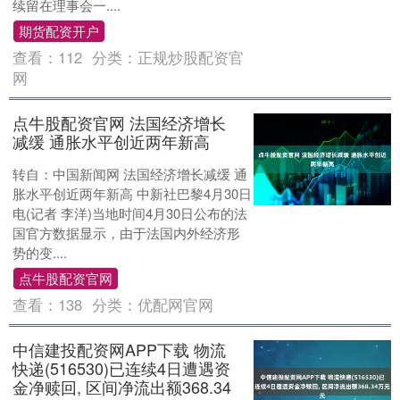
续留在理事会一....
期货配资开户
查看：
112
分类：
正规炒股配资官
网
点牛股配资官网 法国经济增长
减缓 通胀水平创近两年新高
转自：中国新闻网 法国经济增长减缓 通
胀水平创近两年新高 中新社巴黎4月30日
电(记者 李洋)当地时间4月30日公布的法
国官方数据显示，由于法国内外经济形
势的变....
点牛股配资官网
查看：
138
分类：
优配网官网
中信建投配资网APP下载 物流
快递(516530)已连续4日遭遇资
金净赎回, 区间净流出额368.34