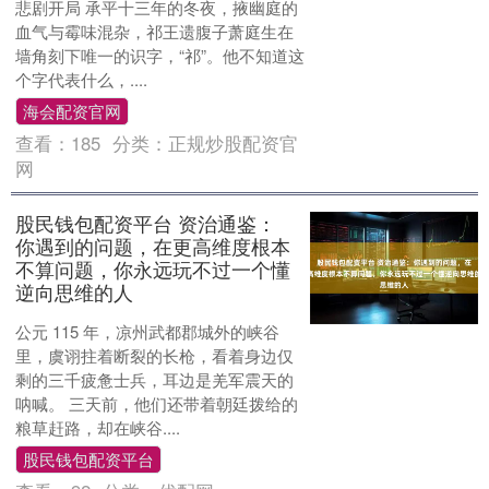
悲剧开局 承平十三年的冬夜，掖幽庭的
血气与霉味混杂，祁王遗腹子萧庭生在
墙角刻下唯一的识字，“祁”。他不知道这
个字代表什么，....
海会配资官网
查看：
185
分类：
正规炒股配资官
网
股民钱包配资平台 资治通鉴：
你遇到的问题，在更高维度根本
不算问题，你永远玩不过一个懂
逆向思维的人
公元 115 年，凉州武都郡城外的峡谷
里，虞诩拄着断裂的长枪，看着身边仅
剩的三千疲惫士兵，耳边是羌军震天的
呐喊。 三天前，他们还带着朝廷拨给的
粮草赶路，却在峡谷....
股民钱包配资平台