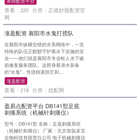
券商配资平台
查看：
220
分类：
正规炒股配资官
网
涨盈配资 襄阳市水鬼打捞队
在襄阳市纵横交错的水系网络中，一支
特殊的队伍正默默守护着水下设施的安
全——他们就是襄阳市专业蛙人水下破
损修复服务团队。这群身着潜水装备
的"水鬼"，凭借精湛技艺和....
涨盈配资
查看：
218
分类：
优配网
盈易点配资平台 DB141型足底
刺痛系统（机械针刺痛仪）
型号：DB141型 名称：足底刺痛系统
（机械针刺痛仪） 厂家：北京智鼠多宝
生物科技有限责任公司 电子机械刺痛仪