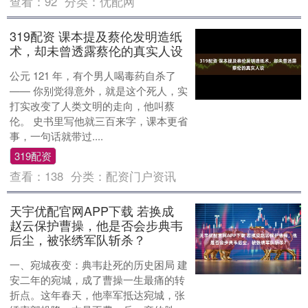
查看：
92
分类：
优配网
319配资 课本提及蔡伦发明造纸
术，却未曾透露蔡伦的真实人设
公元 121 年，有个男人喝毒药自杀了
—— 你别觉得意外，就是这个死人，实
打实改变了人类文明的走向，他叫蔡
伦。 史书里写他就三百来字，课本更省
事，一句话就带过....
319配资
查看：
138
分类：
配资门户资讯
天宇优配官网APP下载 若换成
赵云保护曹操，他是否会步典韦
后尘，被张绣军队斩杀？
一、宛城夜变：典韦赴死的历史困局 建
安二年的宛城，成了曹操一生最痛的转
折点。这年春天，他率军抵达宛城，张