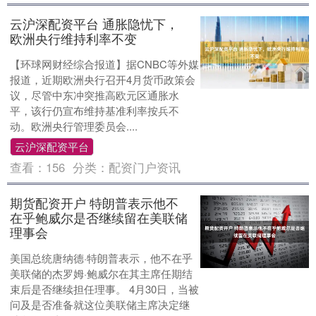
云沪深配资平台 通胀隐忧下，
欧洲央行维持利率不变
【环球网财经综合报道】据CNBC等外媒
报道，近期欧洲央行召开4月货币政策会
议，尽管中东冲突推高欧元区通胀水
平，该行仍宣布维持基准利率按兵不
动。欧洲央行管理委员会....
云沪深配资平台
查看：
156
分类：
配资门户资讯
期货配资开户 特朗普表示他不
在乎鲍威尔是否继续留在美联储
理事会
美国总统唐纳德·特朗普表示，他不在乎
美联储的杰罗姆·鲍威尔在其主席任期结
束后是否继续担任理事。 4月30日，当被
问及是否准备就这位美联储主席决定继