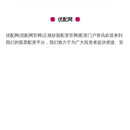
优配网
优配网|优配网官网|正规炒股配资官网|配资门户资讯欢迎来到
我们的股票配资平台，我们致力于为广大投资者提供便捷、安
全的股票配资服务。通过我们的手机端应用，您可以轻松进行
资金操作，实现快速投资。我们的平台拥有专业的风控团队和
先进的技术支持，确保您的资金安全无忧。无论您是新手还是
资深投资者，我们都提供量身定制的配资方案，以满足您的不
同需求。加入我们，开启您的财富增值之旅，让投资变得更加
简单和高效。
话题标签
再次
中国