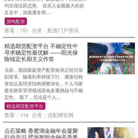
均呈现活跃态势。 在买入金额最大的前
五名中，深股通专用....
国鸣配资
查看：
151
分类：
配资门户资讯
精选期货配资平台 不确定性中
寻求确定性最优解 ——阳光保
险锚定长期主义作答
当前，我国家庭资产配置格局正经历深
刻变革。随着利率持续下行、通胀结构
变化以及经济结构调整深化，个人与家
庭在财富管理领域面临多重挑战与不确
定性。 眼下，无论是个人....
精选期货配资平台
查看：
118
分类：
优配网官网
点石策略 香蜜湖金融年会凝聚
行业共识 擘画智能金融高质量