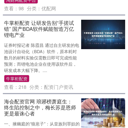
查看：
98
分类：
优配网
牛掌柜配资 让研发告别“手搓试
错” 国产BDA软件赋能智造万亿
锂电产业
证券时报记者 陈霞昌 通过自主研发的电
池设计自动化（BDA）软件，原本耗时
数月的材料实验仅需数日即可完成性能
预测；而锂电池企业在使用该软件后，
研发成本大幅下降。....
牛掌柜配资
查看：
218
分类：
配资门户资讯
海会配资官网 琅琊榜萧庭生：
终生陷控制之中，梅长苏是恩师
更是最诛心者
一、掖幽庭的“狼崽子”：从皇族到罪奴的