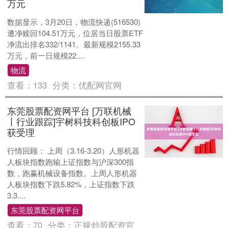
万元
数据显示，3月20日，物流快递(516530)
遭净赎回104.51万元，位居当日股票ETF
净流出排名332/1141。最新规模2155.33
万元，前一日规模22....
物流
查看：
133
分类：
优配网官网
东莞股票配资网平台 [万联机械
丨行业跟踪]宇树科技科创板IPO
获受理
行情回顾： 上周（3.16-3.20）人形机器
人板块指数跑输上证指数与沪深300指
数，跑赢机械设备指数。上周人形机器
人板块指数下跌5.82%，上证指数下跌
3.3....
东莞股票配资网平台
查看：
70
分类：
正规炒股配资官