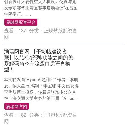
创新设计大赛低空无人机设计仿真与竞
技专项赛华北赛区赛事启动会议”在吕梁
学院举行。 ....
易融网配资平台
查看：
187
分类：
正规炒股配资官
网
满瑞网官网 【干货帖建议收
藏】以结构/序列/功能之间的关
系解码当今主流蛋白质语言模
型！
本文转发自“HyperAI超神经” 作者：李明
辰、派大星行 编辑：李宝珠 本文已获得
李明辰博士授权，转载请联系本公众号
在上海交通大学主办的第三届「AI for....
满瑞网官网
查看：
182
分类：
正规炒股配资官
网