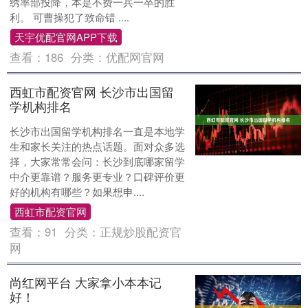
绣率部投降，本是不费一兵一卒的胜
利。 可曹操犯了致命错 ....
天宇优配官网APP下载
查看：
186
分类：
优配网官网
西虹市配资官网 长沙市出国留
学机构排名
长沙市出国留学机构排名一直是本地学
生和家长关注的热点话题。面对众多选
择，大家常常会问：长沙到底哪家留学
中介更靠谱？服务更专业？口碑评价更
好的机构有哪些？如果想申....
西虹市配资官网
查看：
91
分类：
正规炒股配资官
网
尚红网平台 大家拿小本本记
好！