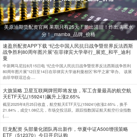
美原油期货配资官网 果期只有25天！脆出清甜！炸出满嘴水
分！_mamba_品牌_价格
速盈所配资APP下载 “纪念中国人民抗日战争暨世界反法西斯
战争胜利80周年图片展”在菲律宾大学举行_展览_和平_迪利
曼
中新网马尼拉8月15日电 “纪念中国人民抗日战争暨世界反法西斯战争胜利
80周年图片展”12日至14日在菲律宾大学迪利曼校区“和平之家”举办。 该展
由菲华联谊总会....
大旗策略 卫星互联网牌照即将发放，军工含量最高的航空航
天ETF天弘(159241)飙升上涨2.65%
截至2025年8月25日收盘，航空航天ETF天弘(159241)收涨2.65%，换手
21.84%，成交1.08亿元，市场交投活跃。跟踪指数国证航天航空行业指数
(....
巨龙配资 头部量化团队再出新作，华夏中证A500增强策略
ETF（512370）今日开启认购